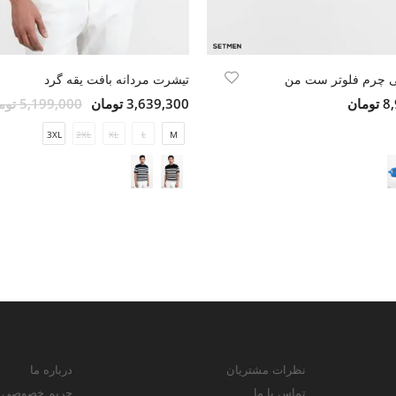
 چرم فلوتر ست من
تیشرت مردانه بافت یقه گرد
مان
3,639,300 تومان
5,199,000 تومان
3XL
2XL
XL
L
M
نظرات مشتریان
درباره ما
تماس با ما
حریم خصوصی