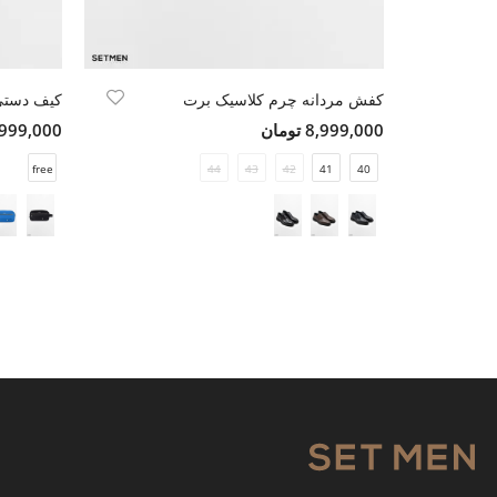
کفش مردانه چرم کلاسیک برت
کیف دستی
8,999,000 تومان
8,999,000 تو
free
44
43
42
41
40