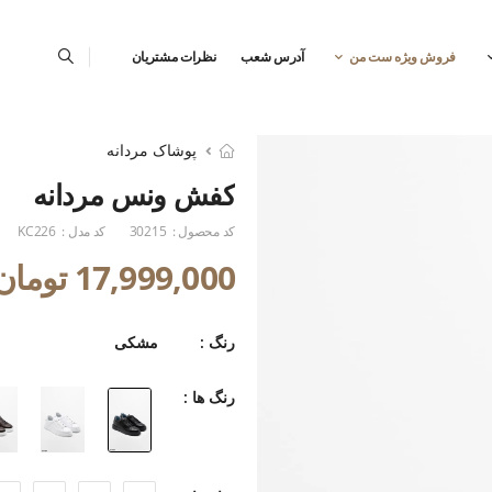
فروش ویژه ست من
آدرس شعب
نظرات مشتریان
پوشاک مردانه
کفش ونس مردانه
کد محصول :
30215
کد مدل :
KC226
17,999,000 تومان
رنگ :
مشکی
رنگ ها :