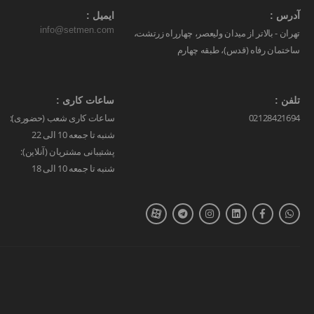
آدرس :
ایمیل :
info@setmen.com
تهران - بالاتر از میدان ولیعصر، چهارراه زرتشت،
ساختمان رفاه (قدس)، طبقه چهارم
تلفن :
ساعات کاری :
02128421694
ساعات کاری شعب (حضوری):
شنبه تا جمعه 10 الی 22
پشتیبانی مشتریان (آنلاین):
شنبه تا جمعه 10 الی 18