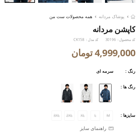
پوشاک مردانه
همه محصولات ست من
کاپشن مردانه
کد محصول :
30196
کد مدل :
CK158
4,999,000 تومان
رنگ :
سرمه ای
رنگ ها :
سایزها :
3XL
2XL
XL
L
M
راهنمای سایز