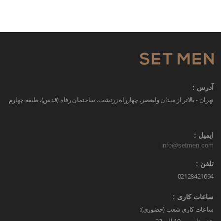
آدرس :
تهران - بالاتر از میدان ولیعصر، چهارراه زرتشت، ساختمان رفاه (قدس)، طبقه چهارم
ایمیل :
info@setmen.com
تلفن :
02128421694
ساعات کاری :
ساعات کاری شعب (حضوری):
شنبه تا جمعه 10 الی 22