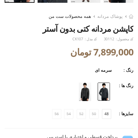
پوشاک مردانه
همه محصولات ست من
کاپشن مردانه کتی بدون آستر
کد محصول :
30112
کد مدل :
CK107
7,899,000 تومان
رنگ :
سرمه ای
رنگ ها :
سایزها :
56
54
52
50
48
پرداخت قسطی و اعتباری با اسنپ‌پی