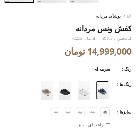
پوشاک مردانه
کفش ونس مردانه
کد محصول :
30102
کد مدل :
KC225
14,999,000 تومان
رنگ :
سرمه ای
رنگ ها :
سایزها :
44
43
42
41
40
راهنمای سایز