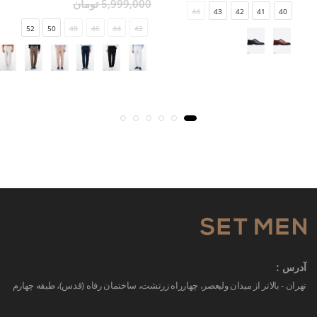
5,999,000 تومان
44
43
42
41
40
52
50
48
46
44
42
آدرس :
تهران - بالاتر از میدان ولیعصر، چهارراه زرتشت، ساختمان رفاه (قدس)، طبقه چهارم