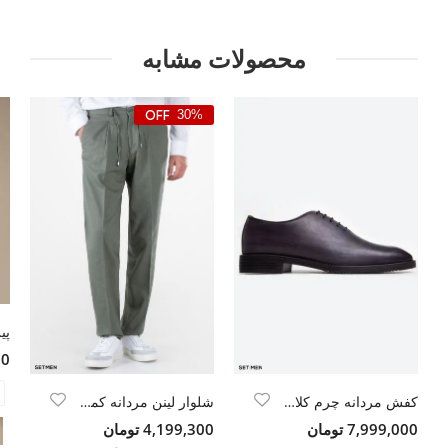
محصولات مشابه
30%
000
کفش مردانه چرم کلاسیک بنددار
شلوار لینن مردانه کمر کش
7,999,000 تومان
4,199,300 تومان