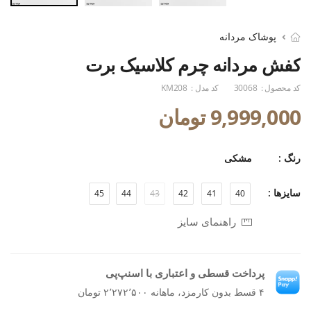
پوشاک مردانه
کفش مردانه چرم کلاسیک برت
کد محصول :
30068
کد مدل :
KM208
9,999,000 تومان
رنگ :
مشکی
سایزها :
45
44
43
42
41
40
راهنمای سایز
پرداخت قسطی و اعتباری با اسنپ‌پی
۴ قسط بدون کارمزد، ماهانه ۲٬۲۷۲٬۵۰۰ تومان