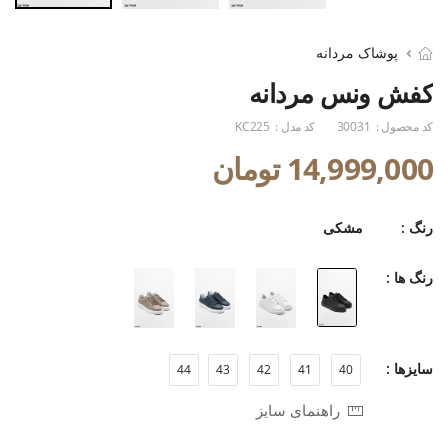
پوشاک مردانه
کفش ونس مردانه
کد محصول :
30031
کد مدل :
KC225
14,999,000 تومان
رنگ :
مشکی
رنگ ها :
سایزها :
44
43
42
41
40
راهنمای سایز