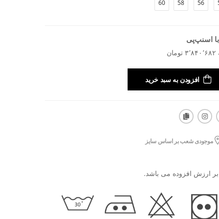
60
58
56
ا اسنپ‌پی
افزودن به سبد خرید
موجودی شعب بر اساس سایز