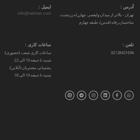
آدرس :
ایمیل :
info@setmen.com
تهران - بالاتر از میدان ولیعصر، چهارراه زرتشت،
ساختمان رفاه (قدس)، طبقه چهارم
تلفن :
ساعات کاری :
02128421694
ساعات کاری شعب (حضوری):
شنبه تا جمعه 10 الی 22
پشتیبانی مشتریان (آنلاین):
شنبه تا جمعه 10 الی 18