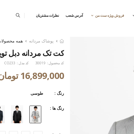
فروش ویژه ست من
آدرس شعب
نظرات مشتریان
پوشاک مردانه
همه محصولا
کت تک مردانه دبل توی
کد محصول :
30019
کد مدل :
CO233
16,899,000 تومان
رنگ :
طوسی
رنگ ها :