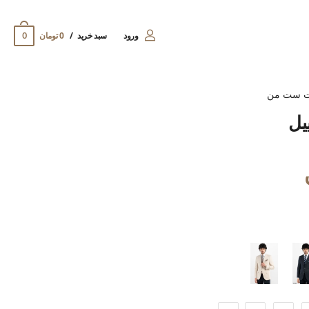
0
ورود
سبد خرید
0 تومان
ت ست من
یل