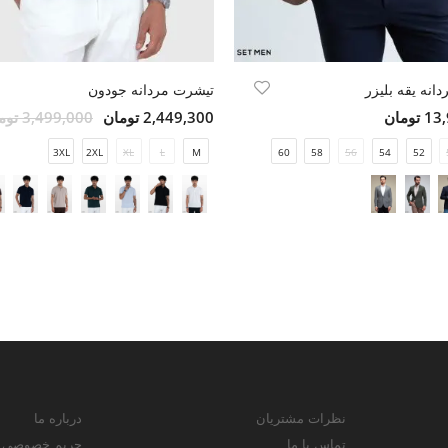
انه یقه بلیزر
تیشرت مردانه جودون
ومان
2,449,300 تومان
3,499,000 تومان
3XL
2XL
XL
L
M
60
58
56
54
52
نظرات مشتریان
درباره ما
تماس با ما
حریم خصوصی