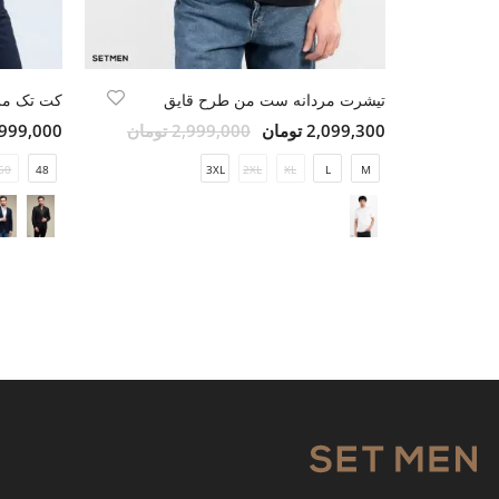
تیشرت مردانه ست من طرح قایق
کت تک مرد
2,099,300 تومان
2,999,000 تومان
13,999,000 ت
50
48
3XL
2XL
XL
L
M