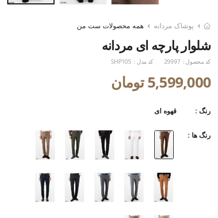
پوشاک مردانه
همه محصولات ست من
شلوار پارچه ای مردانه
کد محصول :
29997
کد مدل :
SHP105
5,599,000 تومان
رنگ :
قهوه ای
رنگ ها :