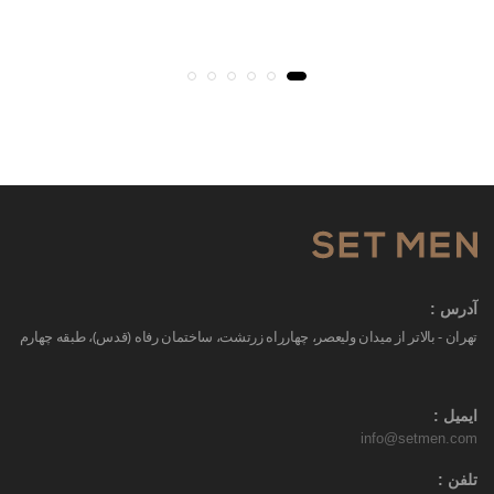
آدرس :
تهران - بالاتر از میدان ولیعصر، چهارراه زرتشت، ساختمان رفاه (قدس)، طبقه چهارم
ایمیل :
info@setmen.com
تلفن :