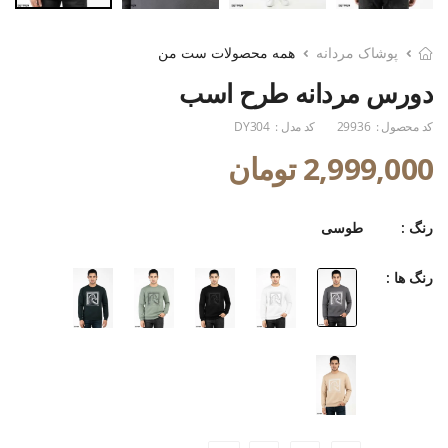
پوشاک مردانه
همه محصولات ست من
دورس مردانه طرح اسب
کد محصول :
29936
کد مدل :
DY304
2,999,000 تومان
رنگ :
طوسی
رنگ ها :