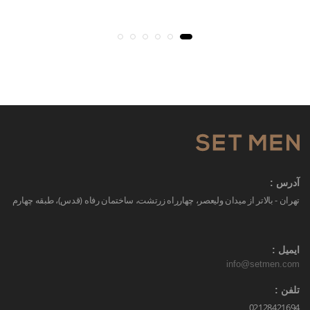
آدرس :
تهران - بالاتر از میدان ولیعصر، چهارراه زرتشت، ساختمان رفاه (قدس)، طبقه چهارم
ایمیل :
info@setmen.com
تلفن :
02128421694