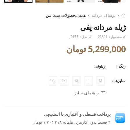
پوشاک مردانه
همه محصولات ست من
ژیله مردانه پفی
کد محصول :
29891
کد مدل :
JP155
5,299,000 تومان
رنگ :
زیتونی
سایزها :
3XL
2XL
XL
L
M
راهنمای سایز
پرداخت قسطی و اعتباری با اسنپ‌پی
۴ قسط بدون کارمزد، ماهانه ۱٬۲۰۴٬۳۱۸ تومان