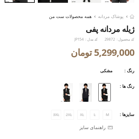
پوشاک مردانه
همه محصولات ست من
ژیله مردانه پفی
کد محصول :
29872
کد مدل :
JP154
5,299,000 تومان
رنگ :
مشکی
رنگ ها :
سایزها :
3XL
2XL
XL
L
M
راهنمای سایز