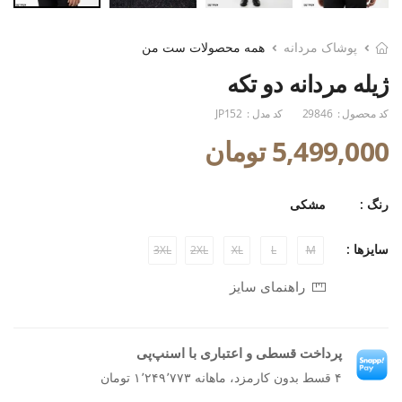
پوشاک مردانه
همه محصولات ست من
ژیله مردانه دو تکه
کد محصول :
29846
کد مدل :
JP152
5,499,000 تومان
رنگ :
مشکی
سایزها :
3XL
2XL
XL
L
M
راهنمای سایز
پرداخت قسطی و اعتباری با اسنپ‌پی
۴ قسط بدون کارمزد، ماهانه ۱٬۲۴۹٬۷۷۳ تومان