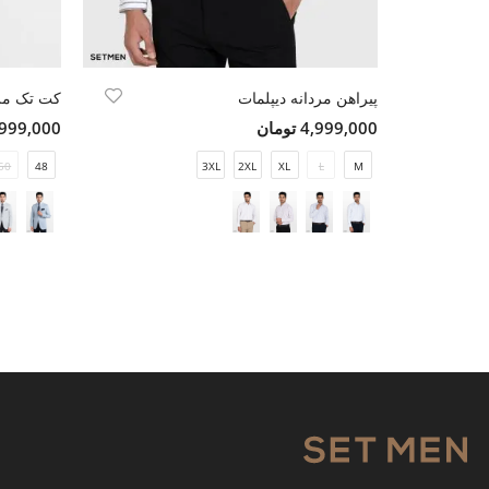
پیراهن مردانه دیپلمات
کت تک مرد
4,999,000 تومان
17,999,000 ت
50
48
3XL
2XL
XL
L
M