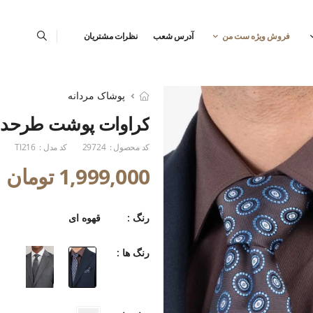
فروش ویژه ست من
آدرس شعب
نظرات مشتریان
پوشاک مردانه
کراوات پوشت طرحدا
کد محصول :
29724
کد مدل :
TI216
1,999,000 تومان
رنگ :
قهوه ای
رنگ ها :