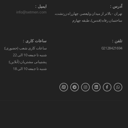
آدرس :
ایمیل :
info@setmen.com
تهران - بالاتر از میدان ولیعصر، چهارراه زرتشت،
ساختمان رفاه (قدس)، طبقه چهارم
تلفن :
ساعات کاری :
02128421694
ساعات کاری شعب (حضوری):
شنبه تا جمعه 10 الی 22
پشتیبانی مشتریان (آنلاین):
شنبه تا جمعه 10 الی 18