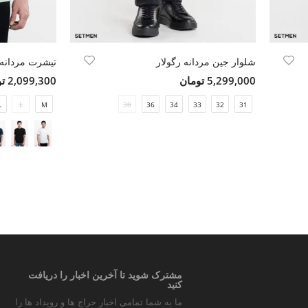
شلوار جین مردانه رگولار
تیشرت مردانه
5,299,000 تومان
2,099,300 تومان
L
L
M
38
36
34
33
32
31
مشترک شوید تا آخرین اخبار را دریافت
کنید
ما به شما تمامی اخبار حراج ها و رویداد ها را