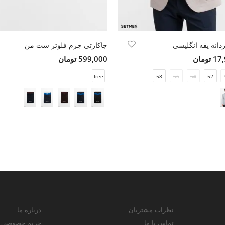
انه یقه انگلیسی
جاکارتی چرم فلوتر ست من
ومان
599,000 تومان
free
58
56
54
52
نظرات مشتریان
درباره ما
تماس با ما
حریم خصوصی