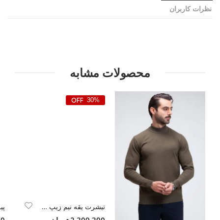
نظرات کاربران
محصولات مشابه
30%
تیشرت یقه نیم زیپ سوزنی ساده
2,309,300 تومان
000