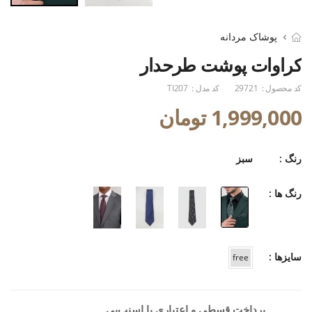
پوشاک مردانه
کراوات پوشت طرحدار
کد محصول :
29721
کد مدل :
TI207
1,999,000 تومان
رنگ :
سبز
رنگ ها :
سایزها :
free
پرداخت قسطی و اعتباری با اسنپ‌پی