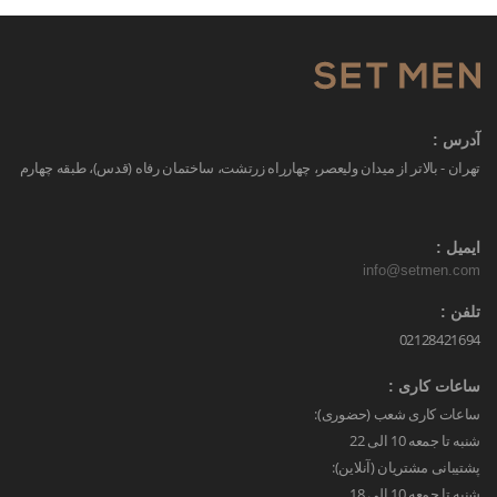
آدرس :
تهران - بالاتر از میدان ولیعصر، چهارراه زرتشت، ساختمان رفاه (قدس)، طبقه چهارم
ایمیل :
info@setmen.com
تلفن :
02128421694
ساعات کاری :
ساعات کاری شعب (حضوری):
شنبه تا جمعه 10 الی 22
پشتیبانی مشتریان (آنلاین):
شنبه تا جمعه 10 الی 18