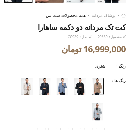
پوشاک مردانه
همه محصولات ست من
کت تک مردانه دو دکمه ساهارا
کد محصول :
29680
کد مدل :
CO229
16,999,000 تومان
رنگ :
شتری
رنگ ها :