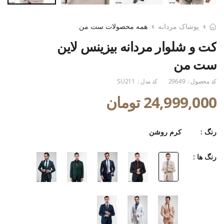
پوشاک مردانه
همه محصولات ست من
کت و شلوار مردانه بیزینس لاین
ست من
کد محصول :
29649
کد مدل :
SU211
24,999,000 تومان
رنگ :
کرم روشن
رنگ ها :