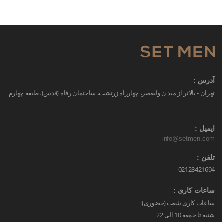
آدرس :
تهران - بالاتر از میدان ولیعصر، چهارراه زرتشت، ساختمان رفاه (قدس)، طبقه چهارم
ایمیل :
info@setmen.com
تلفن :
02128421694
ساعات کاری :
ساعات کاری شعب (حضوری):
شنبه تا جمعه 10 الی 22