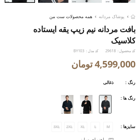
پوشاک مردانه
همه محصولات ست من
بافت مردانه نیم زیپ یقه ایستاده
کلاسیک
کد محصول :
29618
کد مدل :
BY103
4,599,000 تومان
رنگ :
ذغالی
رنگ ها :
سایزها :
3XL
2XL
XL
L
M
راهنمای سایز