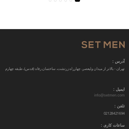
آدرس :
تهران - بالاتر از میدان ولیعصر، چهارراه زرتشت، ساختمان رفاه (قدس)، طبقه چهارم
ایمیل :
info@setmen.com
تلفن :
02128421694
ساعات کاری :