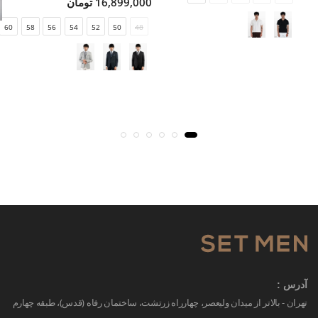
16,899,000 تومان
60
58
56
54
52
50
48
آدرس :
تهران - بالاتر از میدان ولیعصر، چهارراه زرتشت، ساختمان رفاه (قدس)، طبقه چهارم