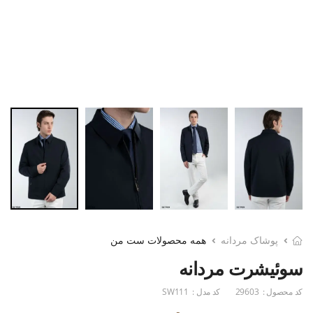
پوشاک مردانه
همه محصولات ست من
سوئیشرت مردانه
کد محصول :
29603
کد مدل :
SW111