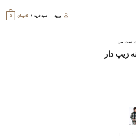
0
ورود
سبد خرید
0 تومان
ت ست من
ه زیپ دار