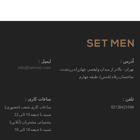
آدرس :
ایمیل :
info@setmen.com
تهران - بالاتر از میدان ولیعصر، چهارراه زرتشت،
ساختمان رفاه (قدس)، طبقه چهارم
تلفن :
ساعات کاری :
02128421694
ساعات کاری شعب (حضوری):
شنبه تا جمعه 10 الی 22
پشتیبانی مشتریان (آنلاین):
شنبه تا جمعه 10 الی 18