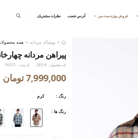
فروش ویژه ست من
آدرس شعب
نظرات مشتریان
پوشاک مردانه
همه محصولا
پیراهن مردانه چهارخان
کد محصول :
29558
کد مدل :
PN375
7,999,000 تومان
رنگ :
کرم
رنگ ها :