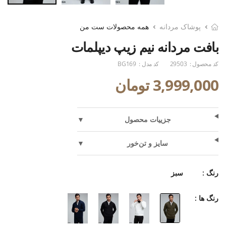
پوشاک مردانه
همه محصولات ست من
بافت مردانه نیم زیپ دیپلمات
کد محصول :
29503
کد مدل :
BG169
3,999,000 تومان
جزییات محصول
▼
سایز و تن‌خور
▼
رنگ :
سبز
رنگ ها :