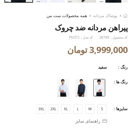
پوشاک مردانه
همه محصولات ست من
پیراهن مردانه ضد چروک
کد محصول :
28788
کد مدل :
PN372
3,999,000 تومان
رنگ :
سفید
رنگ ها :
سایزها :
3XL
2XL
XL
L
M
S
راهنمای سایز