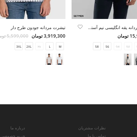
کت تک مردانه یقه انگلیسی نیم آستر دو دکمه
تیشرت مردانه جودون طرح دار
ومان
3,919,300 تومان
5,599,000 تومان
3XL
2XL
XL
L
M
58
56
54
52
نظرات مشتریان
درباره ما
تماس با ما
حریم خصوصی