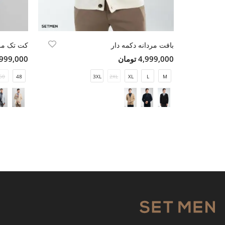
بافت مردانه دکمه دار
4,999,000 تومان
15,999,000 ت
50
48
3XL
2XL
XL
L
M