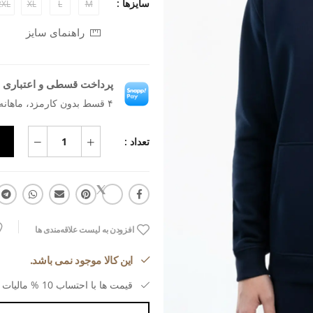
سایزها :
2XL
XL
L
M
راهنمای سایز
پرداخت قسطی و اعتباری ب
۴ قسط بدون کارمزد، ماهانه ۶۸۱٬۵۹۱ تومان
تعداد :
افزودن به لیست علاقه‌مندی ها
این کالا موجود نمی باشد.
قیمت ها با احتساب 10 % مالیات بر ارزش افزوده می باشد.