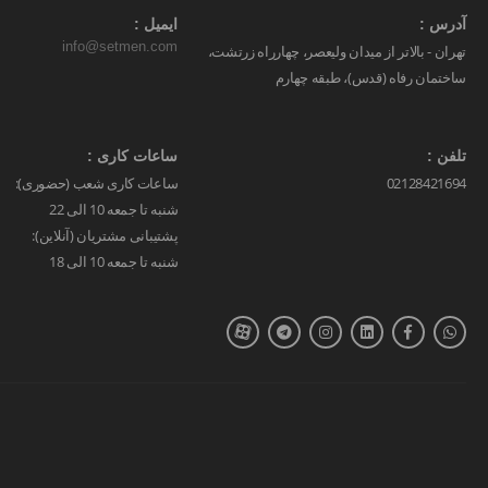
آدرس :
ایمیل :
info@setmen.com
تهران - بالاتر از میدان ولیعصر، چهارراه زرتشت،
ساختمان رفاه (قدس)، طبقه چهارم
تلفن :
ساعات کاری :
02128421694
ساعات کاری شعب (حضوری):
شنبه تا جمعه 10 الی 22
پشتیبانی مشتریان (آنلاین):
شنبه تا جمعه 10 الی 18