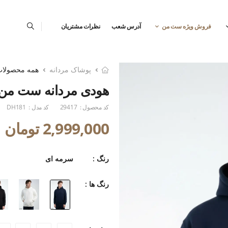
فروش ویژه ست من
آدرس شعب
نظرات مشتریان
پوشاک مردانه
همه محصولا
هودی مردانه ست من
کد محصول :
29417
کد مدل :
DH181
2,999,000 تومان
رنگ :
سرمه ای
رنگ ها :