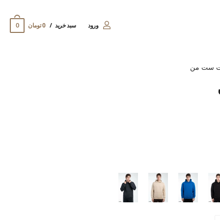
0
ورود
سبد خرید
0 تومان
ت ست من