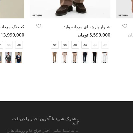
شلوار پارچه ای مردانه واید
کت تک مردانه 
5,599,000 تومان
13,999,000 تومان
2
50
48
52
50
48
46
44
42
مشترک شوید تا آخرین اخبار را دریافت
کنید
ما به شما تمامی اخبار حراج ها و رویداد ها را