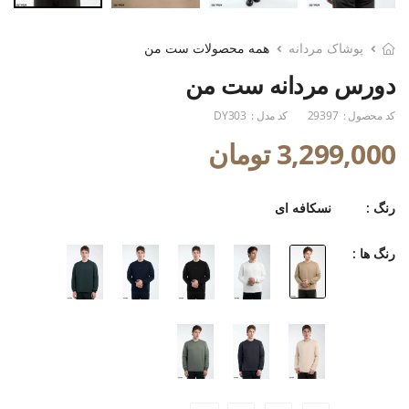
پوشاک مردانه
همه محصولات ست من
دورس مردانه ست من
کد محصول :
29397
کد مدل :
DY303
3,299,000 تومان
رنگ :
نسکافه ای
رنگ ها :