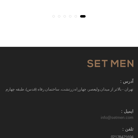
آدرس :
تهران - بالاتر از میدان ولیعصر، چهارراه زرتشت، ساختمان رفاه (قدس)، طبقه چهارم
ایمیل :
info@setmen.com
تلفن :
02128421694