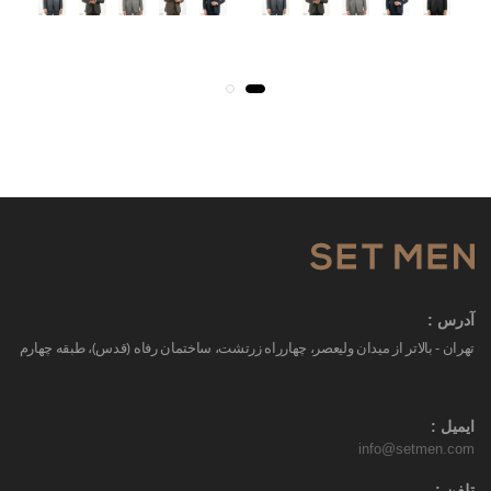
آدرس :
تهران - بالاتر از میدان ولیعصر، چهارراه زرتشت، ساختمان رفاه (قدس)، طبقه چهارم
ایمیل :
info@setmen.com
تلفن :