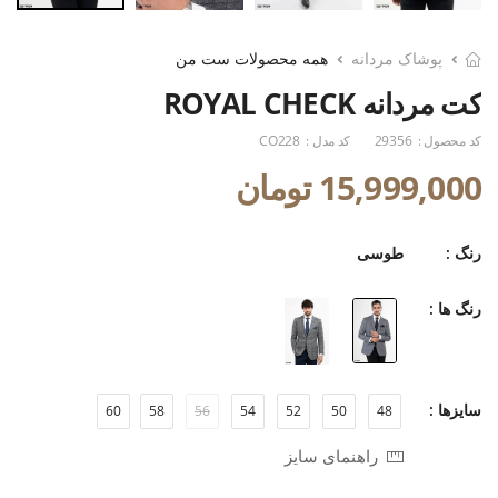
پوشاک مردانه
همه محصولات ست من
کت مردانه ROYAL CHECK
کد محصول :
29356
کد مدل :
CO228
15,999,000 تومان
رنگ :
طوسی
رنگ ها :
سایزها :
60
58
56
54
52
50
48
راهنمای سایز