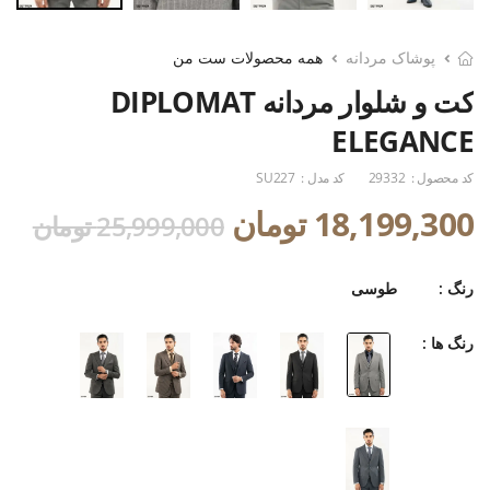
پوشاک مردانه
همه محصولات ست من
کت و شلوار مردانه DIPLOMAT
ELEGANCE
کد محصول :
29332
کد مدل :
SU227
18,199,300 تومان
25,999,000 تومان
رنگ :
طوسی
رنگ ها :