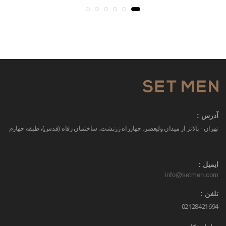
آدرس :
تهران - بالاتر از میدان ولیعصر، چهارراه زرتشت، ساختمان رفاه (قدس)، طبقه چهارم
ایمیل :
info@setmen.com
تلفن :
02128421694