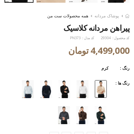
پوشاک مردانه
همه محصولات ست من
پیراهن مردانه کلاسیک
کد محصول :
29304
کد مدل :
PN373
4,499,000 تومان
رنگ :
کرم
رنگ ها :