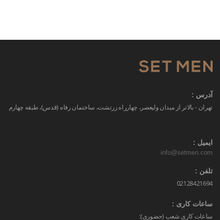
آدرس :
تهران - بالاتر از میدان ولیعصر، چهارراه زرتشت، ساختمان رفاه (قدس)، طبقه چهارم
ایمیل :
info@setmen.com
تلفن :
02128421694
ساعات کاری :
ساعات کاری شعب (حضوری):