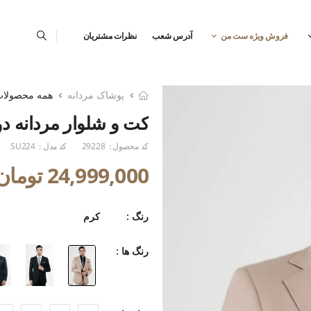
فروش ویژه ست من
آدرس شعب
نظرات مشتریان
پوشاک مردانه
همه محصولا
کت و شلوار مردانه دو
کد محصول :
29228
کد مدل :
SU224
24,999,000 تومان
رنگ :
کرم
رنگ ها :