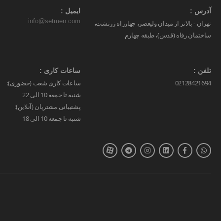
آدرس :
ایمیل :
info@setmen.com
تهران - بالاتر از میدان ولیعصر، چهارراه زرتشت،
ساختمان رفاه (قدس)، طبقه چهارم
تلفن :
ساعات کاری :
02128421694
ساعات کاری شعب (حضوری):
شنبه تا جمعه 10 الی 22
پشتیبانی مشتریان (آنلاین):
شنبه تا جمعه 10 الی 18