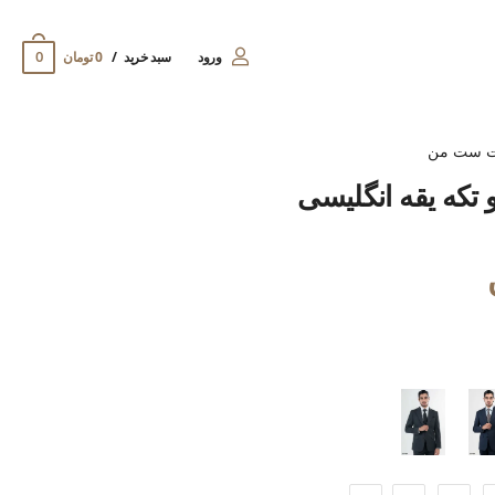
0
ورود
سبد خرید
0 تومان
ت ست من
 تکه یقه انگلیسی