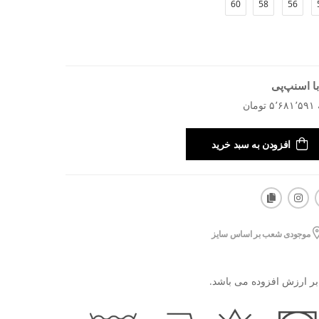
60
58
56
ا اسنپ‌پی
افزودن به سبد خرید
موجودی شعب بر اساس سایز