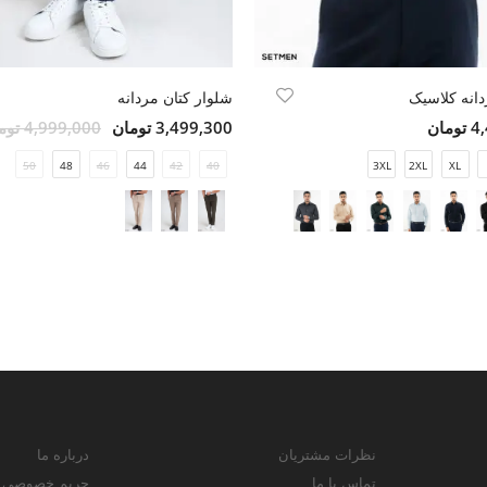
دانه کلاسیک
شلوار کتان مردانه
مان
3,499,300 تومان
4,999,000 تومان
50
48
46
44
42
40
3XL
2XL
XL
نظرات مشتریان
درباره ما
تماس با ما
حریم خصوصی