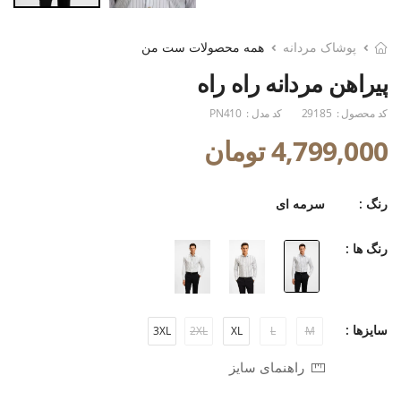
پوشاک مردانه
همه محصولات ست من
پیراهن مردانه راه راه
کد محصول :
29185
کد مدل :
PN410
4,799,000 تومان
رنگ :
سرمه ای
رنگ ها :
سایزها :
3XL
2XL
XL
L
M
راهنمای سایز