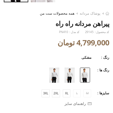
پوشاک مردانه
همه محصولات ست من
پیراهن مردانه راه راه
کد محصول :
29145
کد مدل :
PN410
4,799,000 تومان
رنگ :
مشکی
رنگ ها :
سایزها :
3XL
2XL
XL
L
M
راهنمای سایز