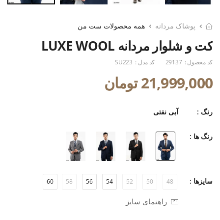
پوشاک مردانه
همه محصولات ست من
کت و شلوار مردانه LUXE WOOL
کد محصول :
29137
کد مدل :
SU223
21,999,000 تومان
رنگ :
آبی نفتی
رنگ ها :
سایزها :
60
58
56
54
52
50
48
راهنمای سایز