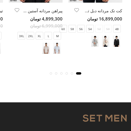
کت تک مردانه دبل توییل
پیراهن مردانه آستین کوتاه
16,899,000 تومان
4,899,300 تومان
300
6,999,000 تومان
000
60
58
56
54
52
50
48
3XL
2XL
XL
L
M