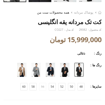
پوشاک مردانه
همه محصولات ست من
کت تک مردانه یقه انگلیسی
کد محصول :
29082
کد مدل :
CO227
15,999,000 تومان
رنگ :
ذغالی
رنگ ها :
سایزها :
60
58
56
54
52
50
48