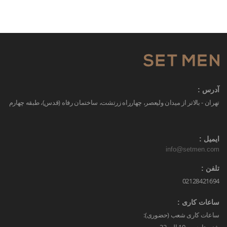
آدرس :
تهران - بالاتر از میدان ولیعصر، چهارراه زرتشت، ساختمان رفاه (قدس)، طبقه چهارم
ایمیل :
info@setmen.com
تلفن :
02128421694
ساعات کاری :
ساعات کاری شعب (حضوری):
شنبه تا جمعه 10 الی 22