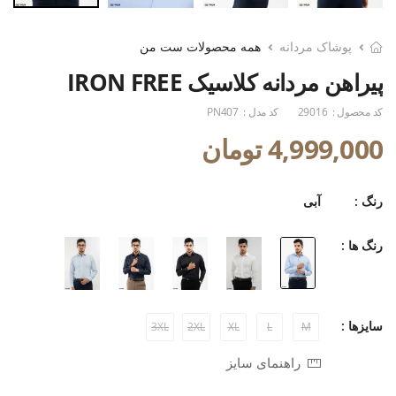
پوشاک مردانه
همه محصولات ست من
پیراهن مردانه کلاسیک IRON FREE
کد محصول :
29016
کد مدل :
PN407
4,999,000 تومان
رنگ :
آبی
رنگ ها :
سایزها :
3XL
2XL
XL
L
M
راهنمای سایز