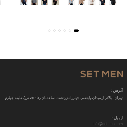
آدرس :
تهران - بالاتر از میدان ولیعصر، چهارراه زرتشت، ساختمان رفاه (قدس)، طبقه چهارم
ایمیل :
info@setmen.com