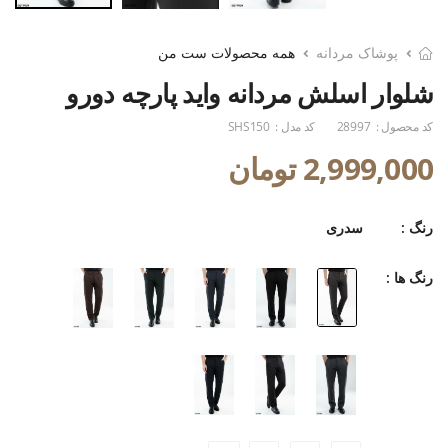
پوشاک مردانه
همه محصولات ست من
شلوار اسلش مردانه واید پارچه دورو
کد محصول :
28997
کد مدل :
SHS150
2,999,000 تومان
رنگ :
سدری
رنگ ها :