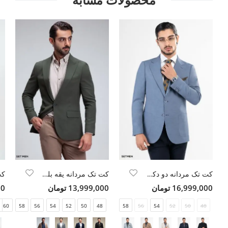
کت تک مردانه دو دکمه ساهارا
کت تک مردانه یقه بلیزر
16,999,000 تومان
13,999,000 تومان
00
60
58
56
54
52
50
48
58
56
54
52
50
48