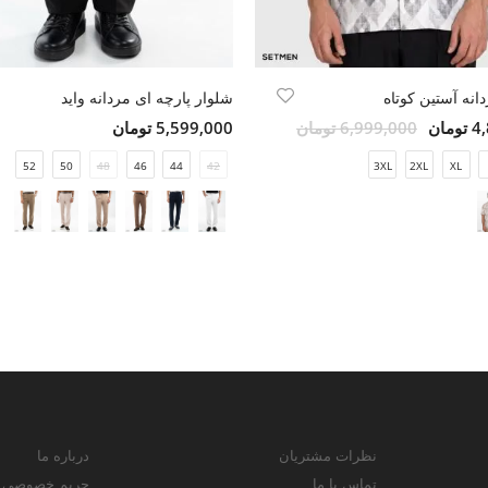
انه آستین کوتاه
شلوار پارچه ای مردانه واید
مان
6,999,000 تومان
5,599,000 تومان
52
50
48
46
44
42
3XL
2XL
XL
نظرات مشتریان
درباره ما
تماس با ما
حریم خصوصی