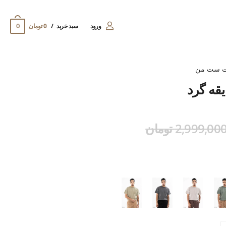
0
ورود
سبد خرید
0 تومان
ت ست من
یقه گرد
2,999,00 تومان