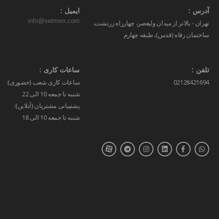
آدرس :
ایمیل :
info@setmen.com
تهران - بالاتر از میدان ولیعصر، چهارراه زرتشت،
ساختمان رفاه (قدس)، طبقه چهارم
تلفن :
ساعات کاری :
02128421694
ساعات کاری شعب (حضوری):
شنبه تا جمعه 10 الی 22
پشتیبانی مشتریان (آنلاین):
شنبه تا جمعه 10 الی 18