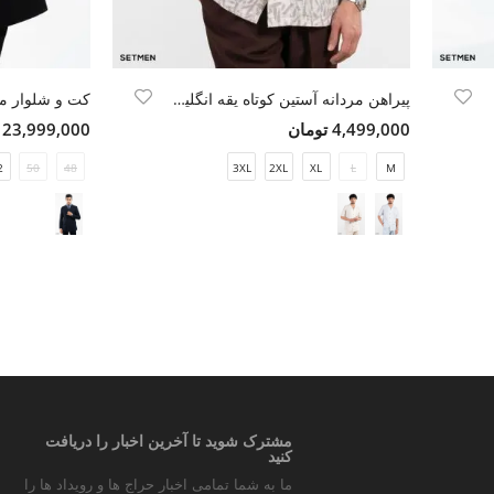
پیراهن مردانه آستین کوتاه یقه انگلیسی هاوایی
4,499,000 تومان
23,999,000 تومان
2
50
48
3XL
2XL
XL
L
M
مشترک شوید تا آخرین اخبار را دریافت
کنید
ما به شما تمامی اخبار حراج ها و رویداد ها را