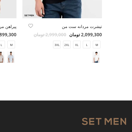
تیشرت مردانه ست من
پیراهن مرد
2,099,300 تومان
2,999,000 تومان
4,899,300 تو
L
M
3XL
2XL
XL
L
M