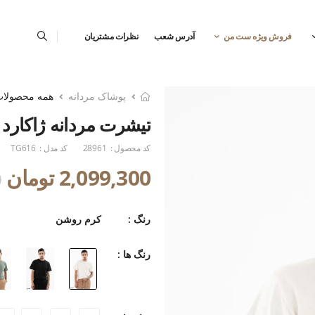
فروش ویژه ست من
آدرس شعب
نظرات مشتریان
پوشاک مردانه
همه محصولا
تیشرت مردانه ژاکارد 
کد محصول :
28961
کد مدل :
TG616
2,099,300 تومان
0
رنگ :
کرم روشن
رنگ ها :