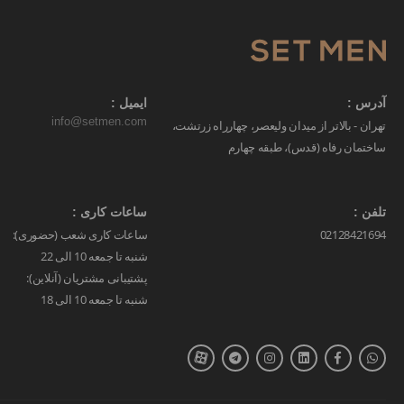
آدرس :
ایمیل :
info@setmen.com
تهران - بالاتر از میدان ولیعصر، چهارراه زرتشت،
ساختمان رفاه (قدس)، طبقه چهارم
تلفن :
ساعات کاری :
02128421694
ساعات کاری شعب (حضوری):
شنبه تا جمعه 10 الی 22
پشتیبانی مشتریان (آنلاین):
شنبه تا جمعه 10 الی 18