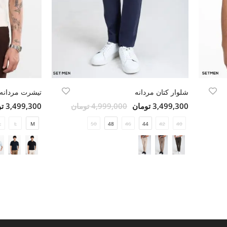
شلوار کتان مردانه
تیشرت مردانه 
3,499,300 تومان
4,999,000 تومان
3,499,300 تومان
L
L
M
50
48
46
44
42
40