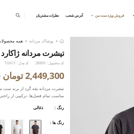
فروش ویژه ست من
آدرس شعب
نظرات مشتریان
پوشاک مردانه
همه محصولا
تیشرت مردانه ژاکارد 
کد محصول :
28889
کد مدل :
TG613
2,449,300 تومان
0
تیشرت مردانه یقه گرد از برند ست‌ من
مناسب تمام فصل‌ها. ترکیبی از راحتی،
رنگ :
ذغالی
رنگ ها :