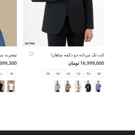
کت تک مردانه دو دکمه ساهارا
تیشرت مرد
16,999,000 تومان
1,399,300 تو
L
M
58
56
54
52
50
48