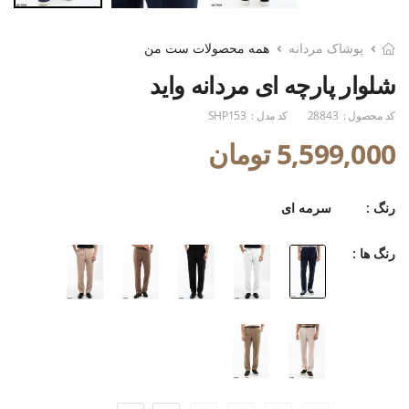
پوشاک مردانه
همه محصولات ست من
شلوار پارچه ای مردانه واید
کد محصول :
28843
کد مدل :
SHP153
5,599,000 تومان
رنگ :
سرمه ای
رنگ ها :