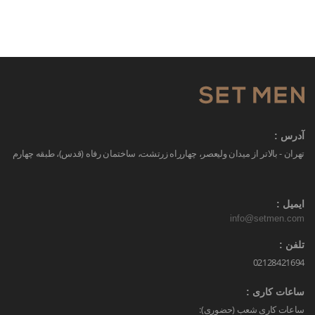
آدرس :
تهران - بالاتر از میدان ولیعصر، چهارراه زرتشت، ساختمان رفاه (قدس)، طبقه چهارم
ایمیل :
info@setmen.com
تلفن :
02128421694
ساعات کاری :
ساعات کاری شعب (حضوری):