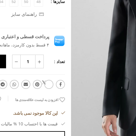
سایزها :
54
52
50
48
راهنمای سایز
پرداخت قسطی و اعتباری ب
۴ قسط بدون کارمزد، ماهانه ۴٬۳۱۷٬۹۵۵ تومان
تعداد :
افزودن به لیست علاقه‌مندی ها
این کالا موجود نمی باشد.
قیمت ها با احتساب 10 % مالیات بر ارزش افزوده می باشد.