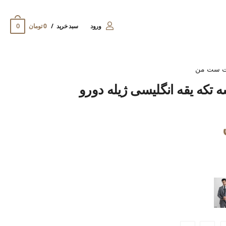
0
ورود
سبد خرید
0 تومان
ت ست من
 تکه یقه انگلیسی ژیله دورو