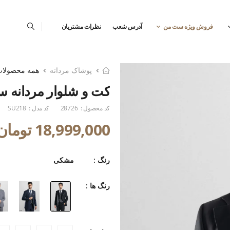
فروش ویژه ست من
آدرس شعب
نظرات مشتریان
پوشاک مردانه
همه محصولا
کت و شلوار مردانه سه
کد محصول :
28726
کد مدل :
SU218
18,999,000 تومان
رنگ :
مشکی
رنگ ها :