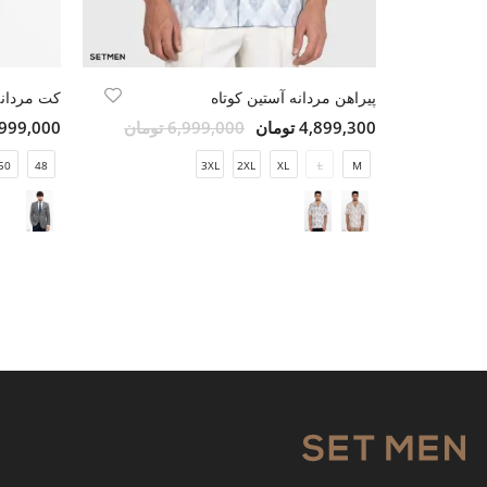
پیراهن مردانه آستین کوتاه
کت مردانه AL CHECK
4,899,300 تومان
6,999,000 تومان
15,999,000 ت
50
48
3XL
2XL
XL
L
M