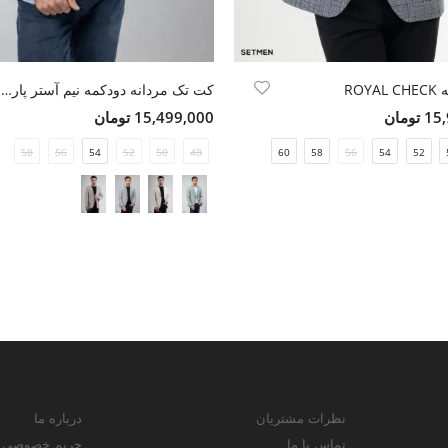
ROY
کت تک مردانه دودکمه نیم آستر پارچه GOFRE
ومان
15,499,000 تومان
58
56
54
52
50
48
60
58
56
54
52
نظرات مشتریان
درباره ما
تماس با ما
حریم خصوصی