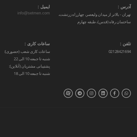
آدرس :
ایمیل :
info@setmen.com
تهران - بالاتر از میدان ولیعصر، چهارراه زرتشت،
ساختمان رفاه (قدس)، طبقه چهارم
تلفن :
ساعات کاری :
02128421694
ساعات کاری شعب (حضوری):
شنبه تا جمعه 10 الی 22
پشتیبانی مشتریان (آنلاین):
شنبه تا جمعه 10 الی 18