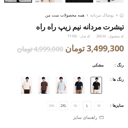
پوشاک مردانه
همه محصولات ست من
تیشرت مردانه نیم زیپ راه راه
کد محصول :
28636
کد مدل :
TY186
3,499,300 تومان
4,999,000 تومان
رنگ :
مشکی
رنگ ها :
سایزها :
3XL
2XL
XL
L
M
راهنمای سایز