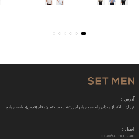
آدرس :
تهران - بالاتر از میدان ولیعصر، چهارراه زرتشت، ساختمان رفاه (قدس)، طبقه چهارم
ایمیل :
info@setmen.com