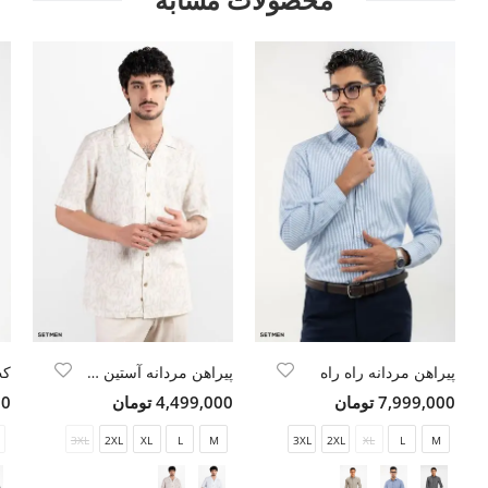
پیراهن مردانه راه راه
پیراهن مردانه آستین کوتاه یقه انگلیسی هاوایی
کت
7,999,000 تومان
4,499,000 تومان
00
3XL
2XL
XL
L
M
3XL
2XL
XL
L
M