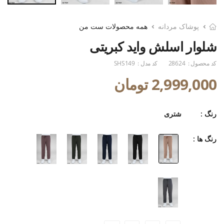
پوشاک مردانه
همه محصولات ست من
شلوار اسلش واید کبریتی
کد محصول :
28624
کد مدل :
SHS149
2,999,000 تومان
رنگ :
شتری
رنگ ها :