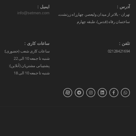
آدرس :
ایمیل :
info@setmen.com
تهران - بالاتر از میدان ولیعصر، چهارراه زرتشت،
ساختمان رفاه (قدس)، طبقه چهارم
تلفن :
ساعات کاری :
02128421694
ساعات کاری شعب (حضوری):
شنبه تا جمعه 10 الی 22
پشتیبانی مشتریان (آنلاین):
شنبه تا جمعه 10 الی 18