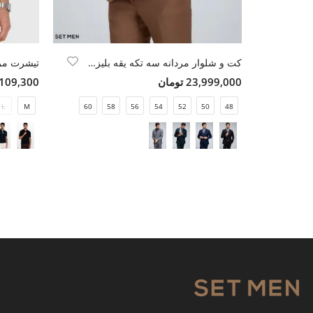
کت و شلوار مردانه سه تکه یقه بلیزر دو دکمه دو چاک
تیشرت مرد
23,999,000 تومان
5,109,300 تو
L
M
60
58
56
54
52
50
48