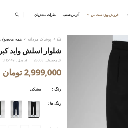
فروش ویژه ست من
آدرس شعب
نظرات مشتریان
پوشاک مردانه
همه محصولا
شلوار اسلش واید کبر
کد محصول :
28608
کد مدل :
SHS149
2,999,000 تومان
رنگ :
مشکی
رنگ ها :