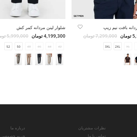
انه بافت نیم زیپ
شلوار لینن مردانه کمر کش
مان
7,299,000 تومان
4,199,300 تومان
5,999,000 تومان
52
50
48
46
44
42
3XL
2XL
XL
نظرات مشتریان
درباره ما
تماس با ما
حریم خصوصی