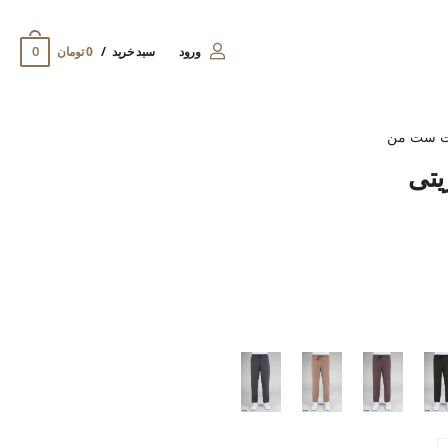
0
ورود
سبد خرید
0 تومان
ت ست من
یتی