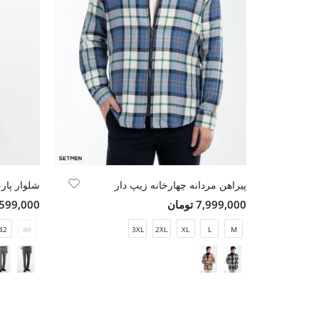
پیراهن مردانه چهارخانه زیپ دار
شلوار پار
7,999,000 تومان
5,599,000 تو
42
40
3XL
2XL
XL
L
M