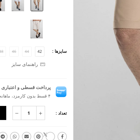
سایزها :
48
46
44
42
راهنمای سایز
پرداخت قسطی و اعتباری ب
۴ قسط بدون کارمزد، ماهانه ۶۳۶٬۲۰۵ تومان
تعداد :