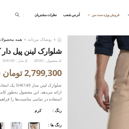
فروش ویژه ست من
آدرس شعب
نظرات مشتریان
پوشاک مردانه
همه محصولا
شلوارک لینن پیل دار
کد محصول :
28565
کد مدل :
SHK149
2,799,300 تومان
0
شلوارک لینن 
ارائه می‌دهد. این محصول به‌طور کامل
استفاده در تمامی مناسبت‌ها را فراهم 
هم‌زمان شیک به هر جا بروید.
رنگ :
کرم
برند ست من (TMEN
رنگ ها :
این دارد که این محصول نیز با استاند