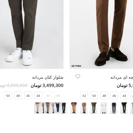
چه ای مردانه
شلوار کتان مردانه
مان
3,499,300 تومان
4,999,000 تومان
50
48
46
44
42
40
52
50
48
46
44