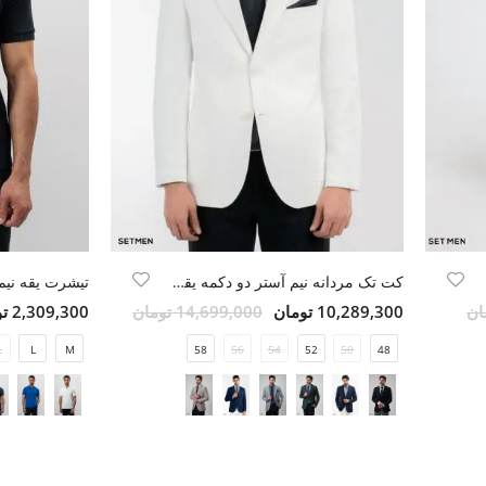
کت تک مردانه نیم آستر دو دکمه یقه ایتالیایی
تیشرت یقه نی
10,289,300 تومان
14,699,000 تومان
2,309,300 تومان
L
L
M
58
56
54
52
50
48