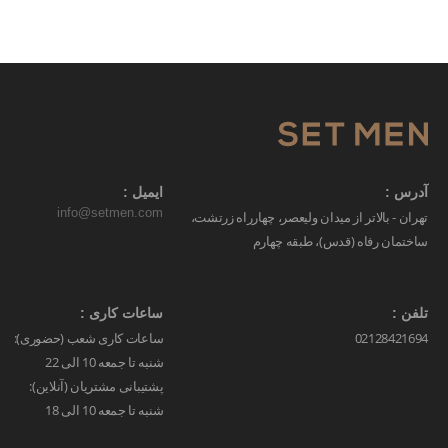
آدرس :
ایمیل :
info@setmen.com
تهران - بالاتر از میدان ولیعصر، چهارراه زرتشت،
ساختمان رفاه (قدس)، طبقه چهارم
تلفن :
ساعات کاری :
02128421694
ساعات کاری شعب (حضوری):
شنبه تا جمعه 10 الی 22
پشتیبانی مشتریان (آنلاین):
شنبه تا جمعه 10 الی 18