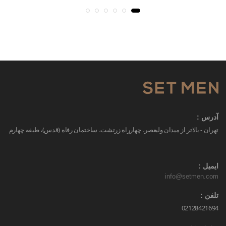
آدرس :
تهران - بالاتر از میدان ولیعصر، چهارراه زرتشت، ساختمان رفاه (قدس)، طبقه چهارم
ایمیل :
info@setmen.com
تلفن :
02128421694