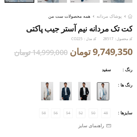
پوشاک مردانه
همه محصولات ست من
کت تک مردانه نیم آستر جیب پاکتی
کد محصول :
28517
کد مدل :
CO225
9,749,350 تومان
14,999,000 تومان
رنگ :
سفید
رنگ ها :
سایزها :
58
56
54
52
50
48
راهنمای سایز