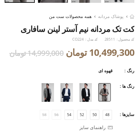
پوشاک مردانه
همه محصولات ست من
کت تک مردانه نیم آستر لینن سافاری
کد محصول :
28511
کد مدل :
CO224
10,499,300 تومان
14,999,000 تومان
رنگ :
قهوه ای
رنگ ها :
سایزها :
58
56
54
52
50
48
راهنمای سایز