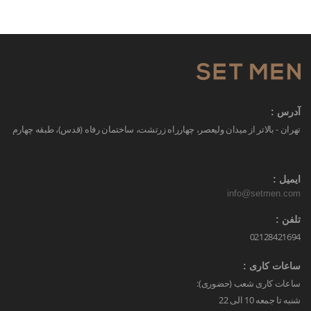
آدرس :
تهران - بالاتر از میدان ولیعصر، چهارراه زرتشت، ساختمان رفاه (قدس)، طبقه چهارم
ایمیل :
info@setmen.com
تلفن :
02128421694
ساعات کاری :
ساعات کاری شعب (حضوری):
شنبه تا جمعه 10 الی 22