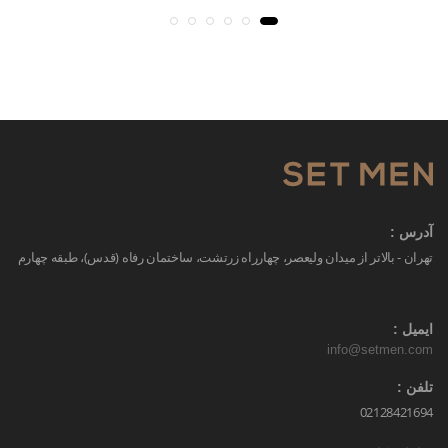
آدرس :
تهران - بالاتر از میدان ولیعصر، چهارراه زرتشت، ساختمان رفاه (قدس)، طبقه چهارم
ایمیل :
info@setmen.com
تلفن :
02128421694