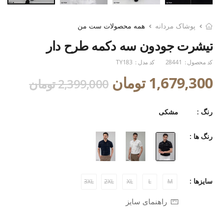
پوشاک مردانه
همه محصولات ست من
تیشرت جودون سه دکمه طرح دار
کد محصول :
28441
کد مدل :
TY183
1,679,300 تومان
2,399,000 تومان
رنگ :
مشکی
رنگ ها :
سایزها :
3XL
2XL
XL
L
M
راهنمای سایز