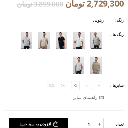
2,729,300 تومان
3,899,000 تومان
رنگ :
زیتونی
رنگ ها :
سایزها :
3XL
2XL
XL
L
M
راهنمای سایز
تعداد :
افزودن به سبد خرید