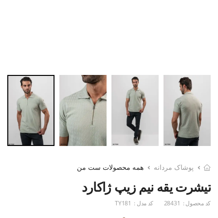
پوشاک مردانه
همه محصولات ست من
تیشرت یقه نیم زیپ ژاکارد
کد محصول :
28431
کد مدل :
TY181