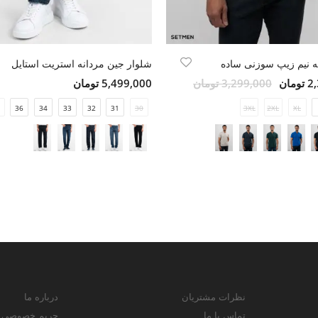
 نیم زیپ سوزنی ساده
شلوار جین مردانه استریت استایل
مان
3,299,000 تومان
5,499,000 تومان
36
34
33
32
31
30
3XL
2XL
XL
نظرات مشتریان
درباره ما
تماس با ما
حریم خصوصی