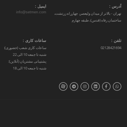
آدرس :
ایمیل :
info@setmen.com
تهران - بالاتر از میدان ولیعصر، چهارراه زرتشت،
ساختمان رفاه (قدس)، طبقه چهارم
تلفن :
ساعات کاری :
02128421694
ساعات کاری شعب (حضوری):
شنبه تا جمعه 10 الی 22
پشتیبانی مشتریان (آنلاین):
شنبه تا جمعه 10 الی 18