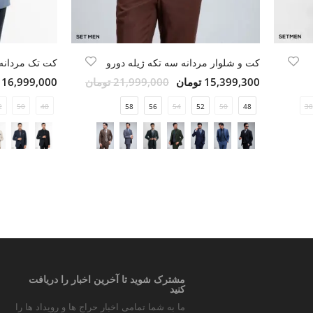
کت و شلوار مردانه سه تکه ژیله دورو
کت تک مردانه 
15,399,300 تومان
21,999,000 تومان
16,999,000 تومان
2
50
48
58
56
54
52
50
48
38
مشترک شوید تا آخرین اخبار را دریافت
کنید
ما به شما تمامی اخبار حراج ها و رویداد ها را