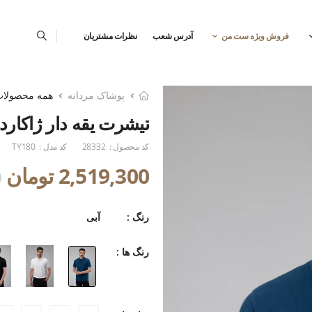
فروش ویژه ست من
آدرس شعب
نظرات مشتریان
پوشاک مردانه
همه محصولا
تیشرت یقه دار ژاکارد
کد محصول :
28332
کد مدل :
TY180
2,519,300 تومان
0
رنگ :
آبی
رنگ ها :