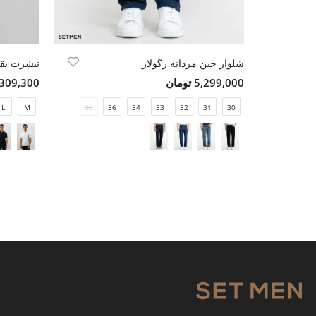
شلوار جین مردانه رگولار
تیشرت یقه
5,299,000 تومان
2,309,300 تو
L
M
38
36
34
33
32
31
30