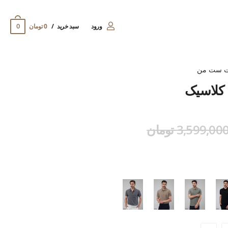
0
ورود
سبد خرید
0 تومان
ت ست من
 کلاسیک
3,599,00 تومان