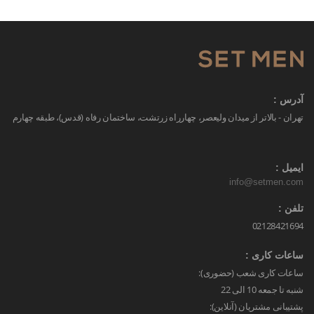
آدرس :
تهران - بالاتر از میدان ولیعصر، چهارراه زرتشت، ساختمان رفاه (قدس)، طبقه چهارم
ایمیل :
info@setmen.com
تلفن :
02128421694
ساعات کاری :
ساعات کاری شعب (حضوری):
شنبه تا جمعه 10 الی 22
پشتیبانی مشتریان (آنلاین):