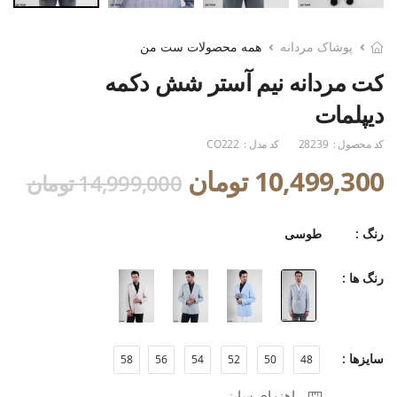
پوشاک مردانه
همه محصولات ست من
کت مردانه نیم آستر شش دکمه
دیپلمات
کد محصول :
28239
کد مدل :
CO222
10,499,300 تومان
14,999,000 تومان
رنگ :
طوسی
رنگ ها :
سایزها :
58
56
54
52
50
48
راهنمای سایز