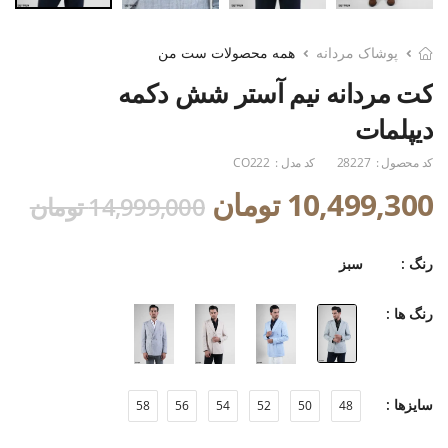
پوشاک مردانه
همه محصولات ست من
کت مردانه نیم آستر شش دکمه
دیپلمات
کد محصول :
28227
کد مدل :
CO222
10,499,300 تومان
14,999,000 تومان
رنگ :
سبز
رنگ ها :
سایزها :
58
56
54
52
50
48