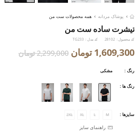
پوشاک مردانه
همه محصولات ست من
تیشرت ساده ست من
کد محصول :
28102
کد مدل :
TG233
1,609,300 تومان
2,299,000 تومان
رنگ :
مشکی
رنگ ها :
سایزها :
2XL
XL
L
M
راهنمای سایز