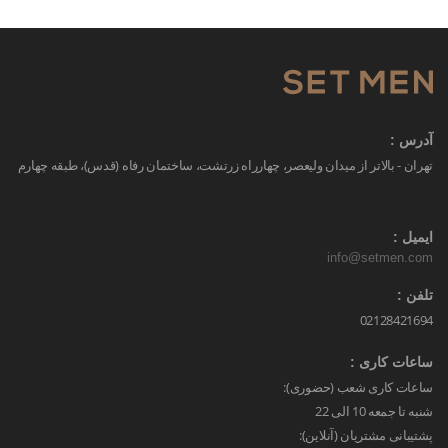
آدرس :
تهران - بالاتر از میدان ولیعصر، چهارراه زرتشت، ساختمان رفاه (قدس)، طبقه چهارم
ایمیل :
info@setmen.com
تلفن :
02128421694
ساعات کاری :
ساعات کاری شعب (حضوری):
شنبه تا جمعه 10 الی 22
پشتیبانی مشتریان (آنلاین):