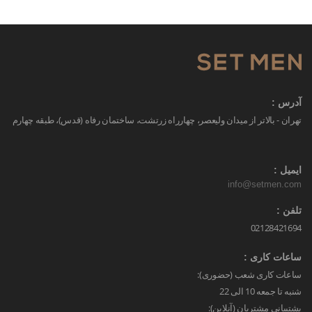
آدرس :
تهران - بالاتر از میدان ولیعصر، چهارراه زرتشت، ساختمان رفاه (قدس)، طبقه چهارم
ایمیل :
info@setmen.com
تلفن :
02128421694
ساعات کاری :
ساعات کاری شعب (حضوری):
شنبه تا جمعه 10 الی 22
پشتیبانی مشتریان (آنلاین):