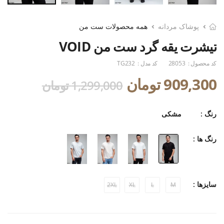
پوشاک مردانه
همه محصولات ست من
تیشرت یقه گرد ست من VOID
کد محصول :
28053
کد مدل :
TG232
909,300 تومان
1,299,000 تومان
رنگ :
مشکی
رنگ ها :
سایزها :
2XL
XL
L
M